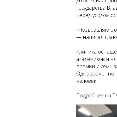
до официальног
государства Вл
перед уходом ос
«Поздравляю с о
— написал глава
Клиника оснаще
академиков и чл
премий и семь з
Одновременно н
человек.
Подробнее на Т