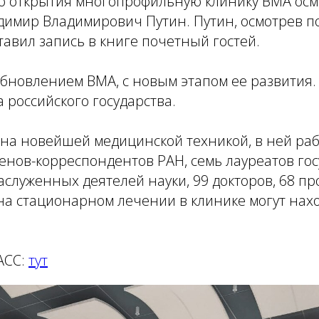
о открытия многопрофильную клинику ВМА осм
адимир Владимирович Путин. Путин, осмотрев 
тавил запись в книге почетный гостей.
бновлением ВМА, с новым этапом ее развития.
 российского государства.
на новейшей медицинской техникой, в ней раб
енов-корреспондентов РАН, семь лауреатов го
аслуженных деятелей науки, 99 докторов, 68 пр
а стационарном лечении в клинике могут нахо
АСС:
тут