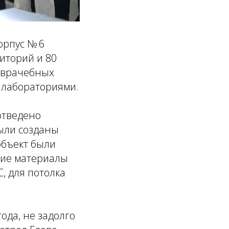
орпус № 6
иторий и 80
я врачебных
и лабораториями.
отведено
ыли созданы
объект были
щие материалы
, для потолка
ода, не задолго