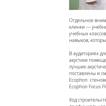
Отдельное вним
клинки — учебны
учебных классо
навыков, которы
В аудиториях д
акустике помещ
лучшие акустиче
поставлены и с
Ecophon: стенов
Ecophon Focus Fl
Ход строительст