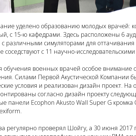
ание уделено образованию молодых врачей: к
й, с 15-ю кафедрами. Здесь расположены 6 ауд
в с различными симуляторами для оттачивани
е соседствуют с 11 научно-исследовательским
ля обучения военных врачей особое внимание 
ения. Силами Первой Акустической Компании б
ские условия и реализован дизайн проект. На 
монтированы согласно дизайн проекту следую
ые панели Ecophon Akusto Wall Super G кромка C
exiform.
ва регулярно проверял Шойгу, а 30 июня 2017 г