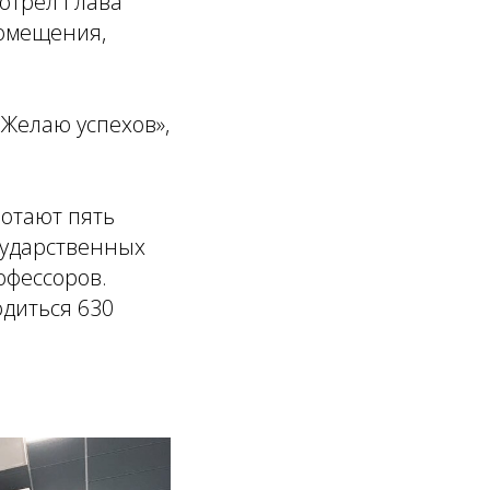
отрел Глава
помещения,
 Желаю успехов»
,
отают пять
сударственных
офессоров.
диться 630