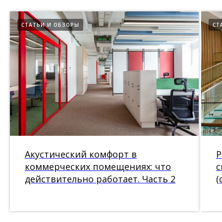
СТАТЬИ И ОБЗОРЫ
СТ
Акустический комфорт в
Р
коммерческих помещениях: что
с
действительно работает. Часть 2
(