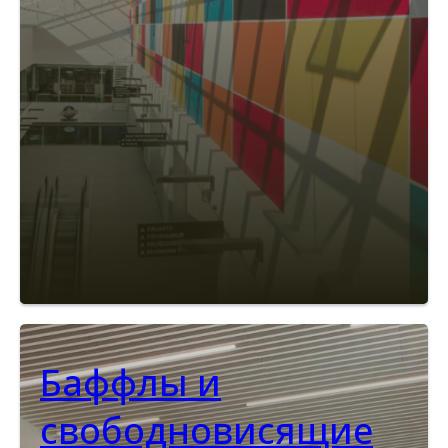
Баффлы и
свободновисящие