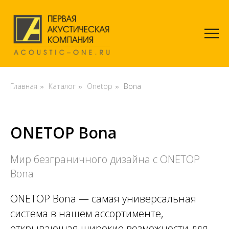
Главная
Каталог
Onetop
Bona
»
»
»
ONETOP Bona
Мир безграничного дизайна с ONETOP
Bona
ONETOP Bona — самая универсальная
система в нашем ассортименте,
открывающая широкие возможности для