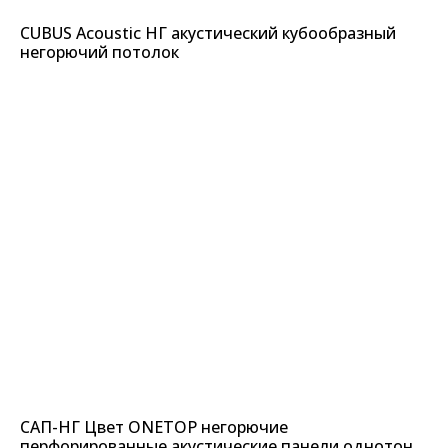
CUBUS Acoustic НГ акустический кубообразный
негорючий потолок
САП-НГ Цвет ONETOP негорючие
перфорированные акустические панели однотон