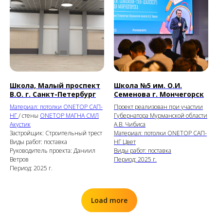
Школа, Малый проспект
Школа №5 им. О.И.
В.О. г. Санкт-Петербург
Семенова г. Мончегорск
Материал: потолки
ONETOP САП-
Проект реализован при участии
НГ
/ стены
ONETOP МАГНА СМЛ
Губернатора Мурманской области
Акустик
А.В. Чибиса
Застройщик: Строительный трест
Материал: потолки ONETOP САП-
Виды работ: поставка
НГ Цвет
Руководитель проекта: Даниил
Виды работ: поставка
Ветров
Период: 2025 г.
Период: 2025 г.
Load more