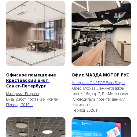
Офисное помещение
Офис МАЗДА МОТОР РУС
Крестовский о-в г.
Материал
ONETOP Bona Single
Санкт-Петербург
Адрес: Москва, Ленинградское
Материал: Ecophon
шоссе, 16А, стр 2, БЦ Метрополис
Виды работ: поставка и монтаж
Руководитель проекта: Даниил
Период: 2019 г.
Никифоров
Период: 2026 г.